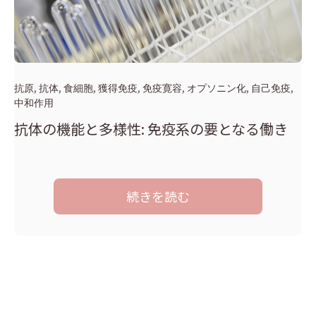
,
,
,
,
,
,
,
抗原
抗体
食細胞
獲得免疫
免疫寛容
オプソニン化
自己免疫
中和作用
抗体の機能と多様性: 免疫系の要となる働き
続きを読む